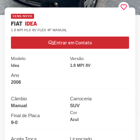
SEMI-NOVO
FIAT
IDEA
1.8 MPI HLX 8V FLEX 4P MANUAL
Entrar em Contato
Modelo
Versão
Idea
1.8 MPI 8V
Ano
2006
Câmbio
Carroceria
Manual
SUV
Cor
Final de Placa
Azul
9-0
Aceita Troca
Licenciado