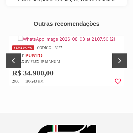
Outras recomendações
CÓDIGO: 13227
SEMI-NOVO
FIAT
PUNTO
1.4 ELX 8V FLEX 4P MANUAL
R$ 34.900,00
2008
196.243 KM