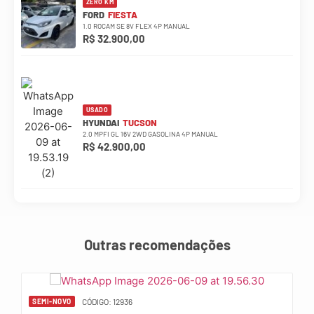
ZERO KM
FORD
FIESTA
1.0 ROCAM SE 8V FLEX 4P MANUAL
R$ 32.900,00
USADO
HYUNDAI
TUCSON
2.0 MPFI GL 16V 2WD GASOLINA 4P MANUAL
R$ 42.900,00
Outras recomendações
CÓDIGO: 12936
SEMI-NOVO