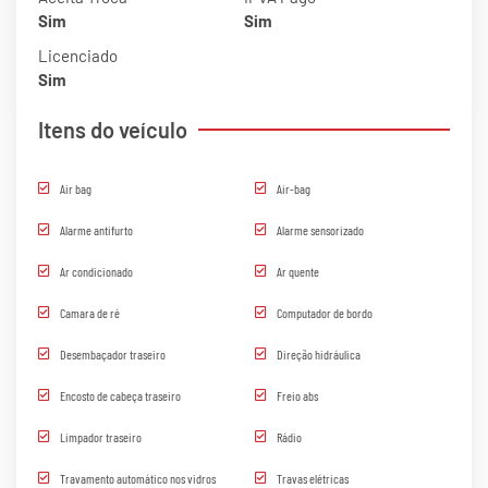
Sim
Sim
Licenciado
Sim
Itens do veículo
Air bag
Air-bag
Alarme antifurto
Alarme sensorizado
Ar condicionado
Ar quente
Camara de ré
Computador de bordo
Desembaçador traseiro
Direção hidráulica
Encosto de cabeça traseiro
Freio abs
Limpador traseiro
Rádio
Travamento automático nos vidros
Travas elétricas