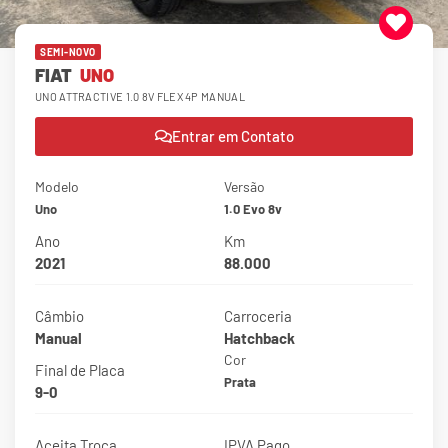
SEMI-NOVO
FIAT
UNO
UNO ATTRACTIVE 1.0 8V FLEX 4P MANUAL
Entrar em Contato
Modelo
Versão
Uno
1.0 Evo 8v
Ano
Km
2021
88.000
Câmbio
Carroceria
Manual
Hatchback
Cor
Final de Placa
Prata
9-0
Aceita Troca
IPVA Pago